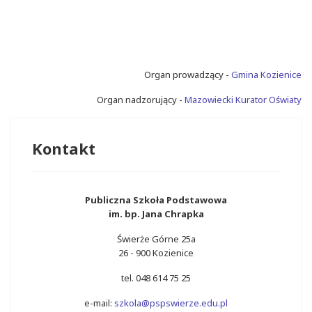
Organ prowadzący -
Gmina Kozienice
Organ nadzorujący -
Mazowiecki Kurator Oświaty
Kontakt
Publiczna Szkoła Podstawowa
im. bp. Jana Chrapka
Świerże Górne 25a
26 - 900 Kozienice
tel. 048 614 75 25
e-mail:
szkola@pspswierze.edu.pl