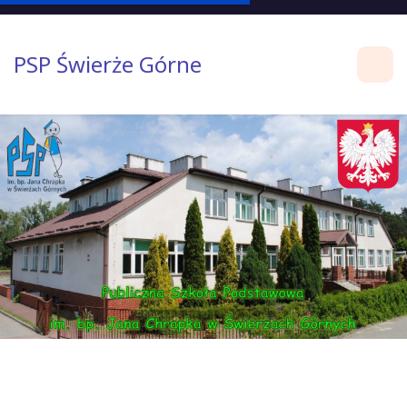
PSP Świerże Górne